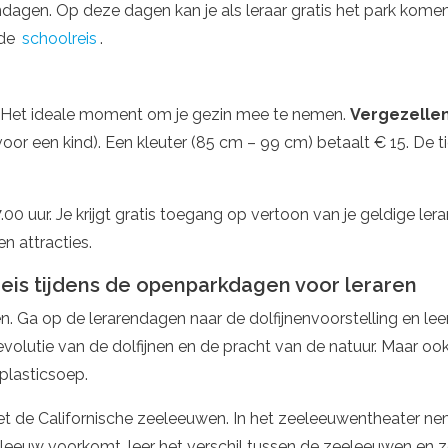
ndagen. Op deze dagen kan je als leraar gratis het park kome
 de
schoolreis
.
!* Het ideale moment om je gezin mee te nemen.
Vergezelle
3 voor een kind). Een kleuter (85 cm – 99 cm) betaalt € 15. De
7.00 uur. Je krijgt gratis toegang op vertoon van je geldige l
en attracties.
reis tijdens de openparkdagen voor leraren
. Ga op de lerarendagen naar de dolfijnenvoorstelling en le
evolutie van de dolfijnen en de pracht van de natuur. Maar o
plasticsoep.
et de Californische zeeleeuwen. In het zeeleeuwentheater n
eeleeuw voorkomt, leer het verschil tussen de zeeleeuwen en 