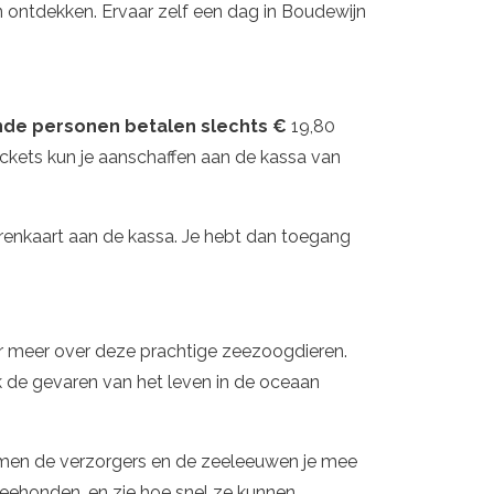
n ontdekken. Ervaar zelf een dag in Boudewijn
nde personen betalen slechts €
19,80
 tickets kun je aanschaffen aan de kassa van
erarenkaart aan de kassa. Je hebt dan toegang
er meer over deze prachtige zeezoogdieren.
ok de gevaren van het leven in de oceaan
emen de verzorgers en de zeeleeuwen je mee
zeehonden, en zie hoe snel ze kunnen