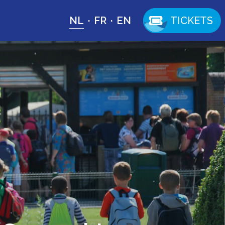
NL
FR
EN
TICKETS