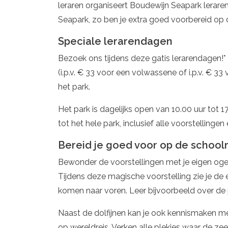
leraren organiseert Boudewijn Seapark lerare
Seapark, zo ben je extra goed voorbereid op
Speciale lerarendagen
Bezoek ons tijdens deze gatis lerarendagen
(i.p.v. € 33 voor een volwassene of i.p.v. € 3
het park.
Het park is dagelijks open van 10.00 uur tot 1
tot het hele park, inclusief alle voorstellingen 
Bereid je goed voor op de school
Bewonder de voorstellingen met je eigen ogen
Tijdens deze magische voorstelling zie je de 
komen naar voren. Leer bijvoorbeeld over de 
Naast de dolfijnen kan je ook kennismaken m
op wereldreis. Verken alle plekjes waar de z