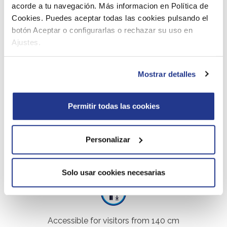
acorde a tu navegación. Más informacion en Política de
Cookies. Puedes aceptar todas las cookies pulsando el
**This attraction is currently closed for
botón Aceptar o configurarlas o rechazar su uso en
maintenance.**
Ajustes.
Defy the high waves of the wild sea and enjoy a
stormy trip on the pirate ship Sancta Maria 1492.
Mostrar detalles
Permitir todas las cookies
Accessible under the guidance of an
Personalizar
adult for children from 100 cm till 140
cm.
Solo usar cookies necesarias
Accessible for visitors from 140 cm