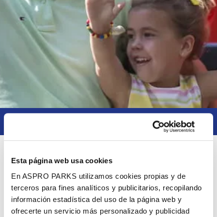
Pirate ship Sancta Maria
Esta página web usa cookies
ATTRACTION PARK
BUITENSPEELTUIN
En ASPRO PARKS utilizamos cookies propias y de
PIRATE SHIP SANCTA MARIA
terceros para fines analíticos y publicitarios, recopilando
información estadística del uso de la página web y
Pirate ship Sancta Maria
ofrecerte un servicio más personalizado y publicidad