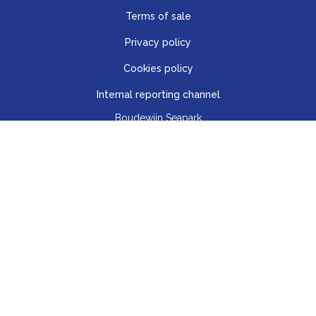
Terms of sale
Privacy policy
Cookies policy
Internal reporting channel
Boudewijn Seapark
Alfons De Baeckestraat 12
8200 Brugge (Sint-Michiels)
België
+32 (0)50 38 38 38
info@boudewijnseapark.be
© 2026 Boudewijn Seapark