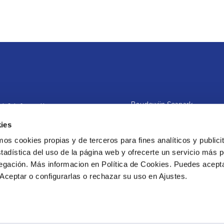
Boudewijn Seapark
t & information
Alfons De Baeckestraat 12
ies
of sale
8200 Brugge (Sint-Michiels)
 cookies propias y de terceros para fines analíticos y publicit
y policy
België
tadística del uso de la página web y ofrecerte un servicio más 
s policy
vegación. Más informacion en Política de Cookies. Puedes acepta
+32 (0)50 38 38 38
Aceptar o configurarlas o rechazar su uso en Ajustes.
al reporting channel
info@boudewijnseapark.be
© 2026 Boudewijn Seapark