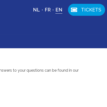
EN
NL
FR
TICKETS
answers to your questions can be found in our