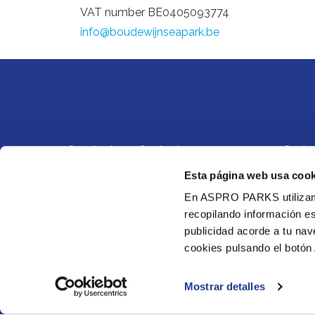
VAT number BE0405093774
info@boudewijnseapark.be
Opening hours & animal
Contac
presentations
Esta página web usa cook
Terms 
Address, route & parking
En ASPRO PARKS utilizamos
Privac
recopilando información es
FAQ
Cookie
publicidad acorde a tu na
cookies pulsando el botón 
Intern
Mostrar detalles