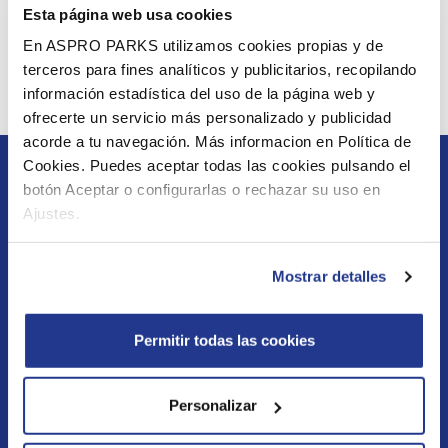
Esta página web usa cookies
receive your discounts through this
link.
En ASPRO PARKS utilizamos cookies propias y de
Here you can find more information about the prices of
terceros para fines analíticos y publicitarios, recopilando
información estadística del uso de la página web y
the
subscription
ofrecerte un servicio más personalizado y publicidad
acorde a tu navegación. Más informacion en Política de
Cookies. Puedes aceptar todas las cookies pulsando el
botón Aceptar o configurarlas o rechazar su uso en
Ajustes.
Opening hours & animal presentations
Mostrar detalles
Address, route & parking
FAQ
Permitir todas las cookies
Contact & information
Personalizar
Terms of sale