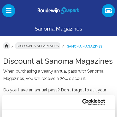
Sanoma Magazines
DISCOUNTS AT PARTNERS
SANOMA MAGAZINES
Discount at Sanoma Magazines
When purchasing a yearly annual pass with Sanoma
Magazines, you will receive a 20% discount.
Do you have an annual pass? Don’t forget to ask your
discount code at our reception to receive an extra 10%
discount!
With your season pass from Boudewijn Seapark you can