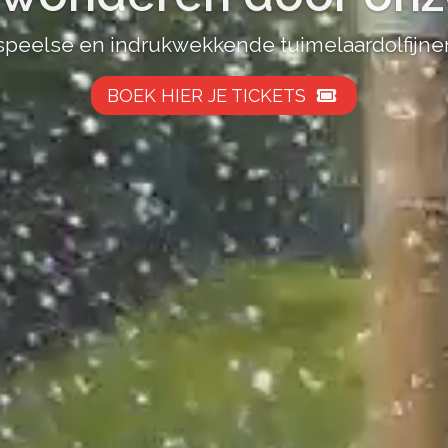
peelse en indrukwekkende tuimelaardolfijnen 
BOEK HIER JE TICKETS