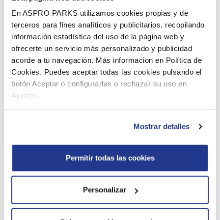
de la patinoire de Boudewijn, vous recevez une séance
En ASPRO PARKS utilizamos cookies propias y de
de patinage gratuite, location de patins incluse.
terceros para fines analíticos y publicitarios, recopilando
Consultez la page de la patinoire pour connaître la
información estadística del uso de la página web y
période d’ouverture actuelle.
ofrecerte un servicio más personalizado y publicidad
acorde a tu navegación. Más informacion en Política de
Cookies. Puedes aceptar todas las cookies pulsando el
botón Aceptar o configurarlas o rechazar su uso en
Ajustes.
Mostrar detalles
Permitir todas las cookies
Personalizar