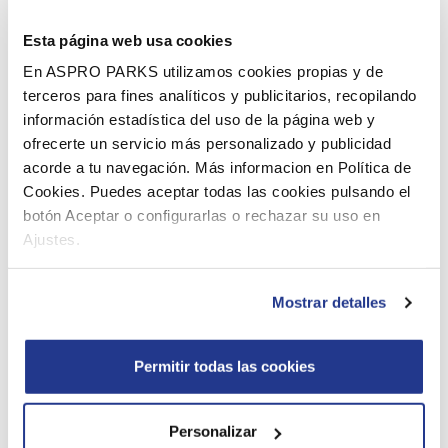
permettra de vous amuser pendant des heures grâce à
dix attractions couvertes!
Esta página web usa cookies
En ASPRO PARKS utilizamos cookies propias y de
Tarif de groupe saison été
terceros para fines analíticos y publicitarios, recopilando
La saison estivale commence pendant les vacances de
información estadística del uso de la página web y
Pâques et s’achève au mois de septembre et pendant les
ofrecerte un servicio más personalizado y publicidad
acorde a tu navegación. Más informacion en Política de
vacances de Toussaint
Cookies. Puedes aceptar todas las cookies pulsando el
Le tarif de groupe avantageux est valable à partir de 20
botón Aceptar o configurarlas o rechazar su uso en
personnes.
Ajustes.
Gratuit pour les enfants plus petits que
85cm
Mostrar detalles
Jeunes enfants de 85cm à 99cm: 12,50 €
par personne
Permitir todas las cookies
Enfants à partir d’ un mètre et adultes: 22 €
par personne
Personalizar