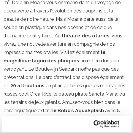
m². Dolphin Moana vous emmène dans un voyage de
découverte à travers l’évolution des dauphins et la
beauté de notre nature. Mais Moana parle aussi de la
soupe en plastique dans nos océans et de ce que
l’humanité peut y faire… Au
théâtre des otaries
, vous
vivrez une nouvelle aventure en compagnie de nos
impressionnantes otaries! Visitez également
le
magnifique lagon des phoques
au milieu d’un parc
verdoyant. Le Boudewijn Seapark n’offre pas que des
présentations. Le parc d’attractions dispose également
de
20 attractions
en plein air telles que les montagnes
russes cool Orca Ride, le bateau pirate Sancta Maria, ou
les terrains de jeux géants. Amusez-vous bien dans le
parc aquatique extérieur
Bobo’s AquaSplash
avec 8
toboggans et le Splash Emmer.
Il pleut ? Dans ce cas,
l’aire de jeux couverte
vous